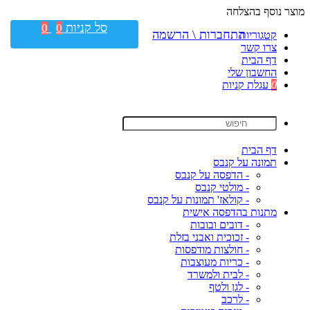
מוצר נוסף בהצלחה
סל קניות
0
0
התחברות \ הרשמה
קטגוריות
צרו קשר
דף הבית
החשבון שלי
0
עגלת קניות
דף הבית
תמונה על קנבס
- הדפסה על קנבס
- מולטי קנבס
- קולאז' תמונות על קנבס
מתנות בהדפסה אישית
- דובים ובובות
- זכוכית ואבני בזלת
- חולצות מודפסות
- כריות מעוצבות
- לבית ולמשרד
- לגן ולטף
- לרכב