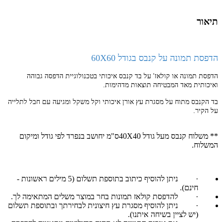
תיאור
הדפסת תמונה על קנבס בגודל 60X60
הדפסת תמונה או קולאז' על בד קנבס איכותי בטכנולוגיית הדפסה גבוהה
ואיכותית מאד המבטיחה תוצאות מדהימות.
בד הקנבס מתוח על מסגרת עץ אורן איכותי וקל משקל ומגיעה עם חבל לתלייה
על הקיר.
** משלוח קנבס מעל גודל 40X40ס"מ יחושב בנפרד לפי גודל ומיקום
המשלוח.
·
ניתן להוסיף כיתוב בתוספת תשלום (5 מילים ראשונות -
חינם).
·
להדפסת קולאז תמונות בחר במוצר משלים המתאימה לך.
·
ניתן להוסיף מסגרת עץ חיצונית לבחירתך ובתוספת תשלום
(יש לציין בשיחה איתנו).