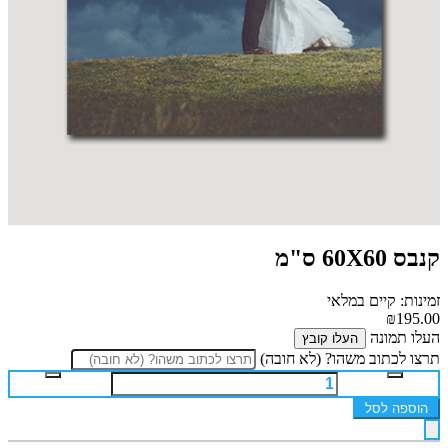
קנבס 60X60 ס"מ
זמינות: קיים במלאי
₪195.00
העלו תמונה
העלו קובץ
תרצו לכתוב משהו? (לא חובה)
הוספה לסל