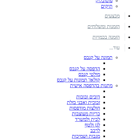
פוטובלוק
תיקים
מבצעים
הזמנות ומשלוחים
הזמנה בכמויות
עוד...
תמונה על קנבס
הדפסה על קנבס
מולטי קנבס
קולאז' תמונות על קנבס
מתנות בהדפסה אישית
דובים ובובות
זכוכית ואבני בזלת
חולצות מודפסות
כריות מעוצבות
לבית ולמשרד
לגן ולטף
לרכב
מגבות ושמיכות