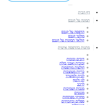
דף הבית
תמונה על קנבס
הדפסה על קנבס
מולטי קנבס
קולאז' תמונות על קנבס
מתנות בהדפסה אישית
דובים ובובות
זכוכית ואבני בזלת
חולצות מודפסות
כריות מעוצבות
לבית ולמשרד
לגן ולטף
לרכב
מגבות ושמיכות
מגנטים
מחזיקי מפתחות
ספלים ובקבוקים