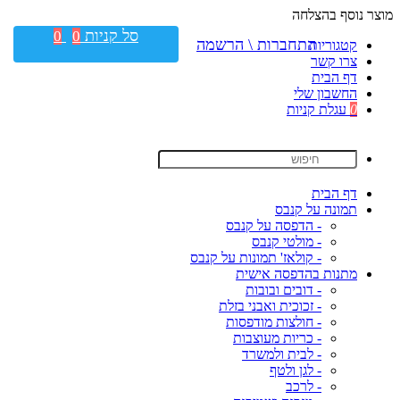
מוצר נוסף בהצלחה
סל קניות
0
0
התחברות \ הרשמה
קטגוריות
צרו קשר
דף הבית
החשבון שלי
0
עגלת קניות
דף הבית
תמונה על קנבס
- הדפסה על קנבס
- מולטי קנבס
- קולאז' תמונות על קנבס
מתנות בהדפסה אישית
- דובים ובובות
- זכוכית ואבני בזלת
- חולצות מודפסות
- כריות מעוצבות
- לבית ולמשרד
- לגן ולטף
- לרכב