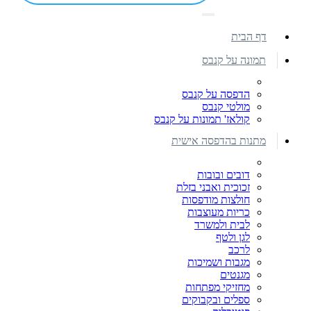
דף הבית
תמונה על קנבס
הדפסה על קנבס
מולטי קנבס
קולאז' תמונות על קנבס
מתנות בהדפסה אישית
דובים ובובות
זכוכית ואבני בזלת
חולצות מודפסות
כריות מעוצבות
לבית ולמשרד
לגן ולטף
לרכב
מגבות ושמיכות
מגנטים
מחזיקי מפתחות
ספלים ובקבוקים