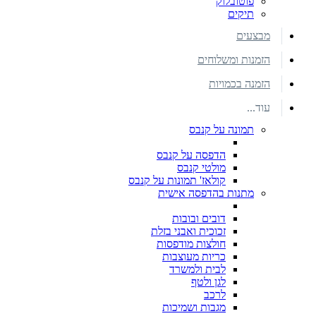
פוטובלוק
תיקים
מבצעים
הזמנות ומשלוחים
הזמנה בכמויות
עוד...
תמונה על קנבס
הדפסה על קנבס
מולטי קנבס
קולאז' תמונות על קנבס
מתנות בהדפסה אישית
דובים ובובות
זכוכית ואבני בזלת
חולצות מודפסות
כריות מעוצבות
לבית ולמשרד
לגן ולטף
לרכב
מגבות ושמיכות