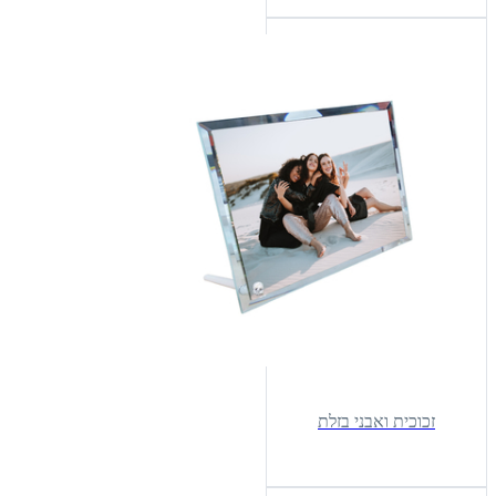
זכוכית ואבני בזלת