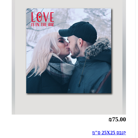
₪75.00
קנבס 25X25 ס"מ