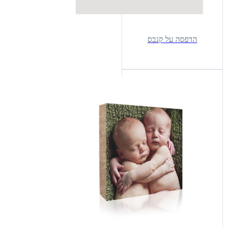
הדפסה על קנבס