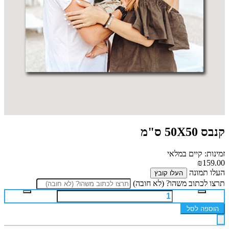
קנבס 50X50 ס"מ
זמינות: קיים במלאי
₪159.00
העלו תמונה
העלו קובץ
תרצו לכתוב משהו? (לא חובה)
הוספה לסל