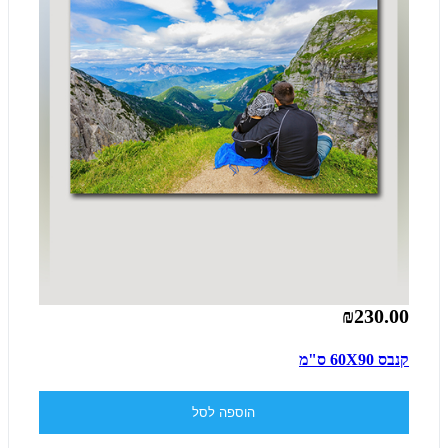
₪230.00
קנבס 60X90 ס"מ
הוספה לסל