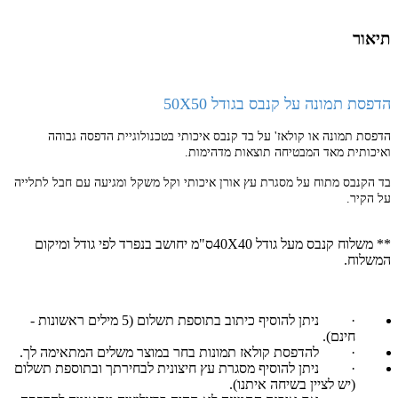
תיאור
הדפסת תמונה על קנבס בגודל 50X50
הדפסת תמונה או קולאז' על בד קנבס איכותי בטכנולוגיית הדפסה גבוהה
ואיכותית מאד המבטיחה תוצאות מדהימות.
בד הקנבס מתוח על מסגרת עץ אורן איכותי וקל משקל ומגיעה עם חבל לתלייה
על הקיר.
** משלוח קנבס מעל גודל 40X40ס"מ יחושב בנפרד לפי גודל ומיקום
המשלוח.
·
ניתן להוסיף כיתוב בתוספת תשלום (5 מילים ראשונות -
חינם).
·
להדפסת קולאז תמונות בחר במוצר משלים המתאימה לך.
·
ניתן להוסיף מסגרת עץ חיצונית לבחירתך ובתוספת תשלום
(יש לציין בשיחה איתנו).