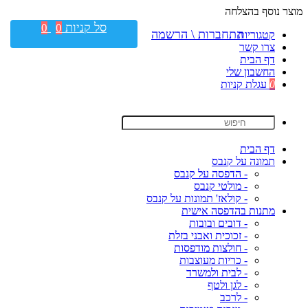
מוצר נוסף בהצלחה
סל קניות
0
0
התחברות \ הרשמה
קטגוריות
צרו קשר
דף הבית
החשבון שלי
0
עגלת קניות
דף הבית
תמונה על קנבס
- הדפסה על קנבס
- מולטי קנבס
- קולאז' תמונות על קנבס
מתנות בהדפסה אישית
- דובים ובובות
- זכוכית ואבני בזלת
- חולצות מודפסות
- כריות מעוצבות
- לבית ולמשרד
- לגן ולטף
- לרכב