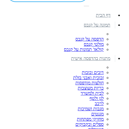
דף הבית
תמונה על קנבס
הדפסה על קנבס
מולטי קנבס
קולאז' תמונות על קנבס
מתנות בהדפסה אישית
דובים ובובות
זכוכית ואבני בזלת
חולצות מודפסות
כריות מעוצבות
לבית ולמשרד
לגן ולטף
לרכב
מגבות ושמיכות
מגנטים
מחזיקי מפתחות
ספלים ובקבוקים