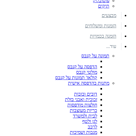
פוטובלוק
תיקים
מבצעים
הזמנות ומשלוחים
הזמנה בכמויות
עוד...
תמונה על קנבס
הדפסה על קנבס
מולטי קנבס
קולאז' תמונות על קנבס
מתנות בהדפסה אישית
דובים ובובות
זכוכית ואבני בזלת
חולצות מודפסות
כריות מעוצבות
לבית ולמשרד
לגן ולטף
לרכב
מגבות ושמיכות