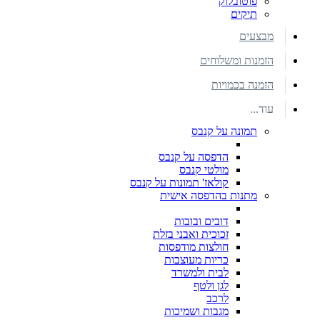
פוטובלוק
תיקים
מבצעים
הזמנות ומשלוחים
הזמנה בכמויות
עוד...
תמונה על קנבס
הדפסה על קנבס
מולטי קנבס
קולאז' תמונות על קנבס
מתנות בהדפסה אישית
דובים ובובות
זכוכית ואבני בזלת
חולצות מודפסות
כריות מעוצבות
לבית ולמשרד
לגן ולטף
לרכב
מגבות ושמיכות