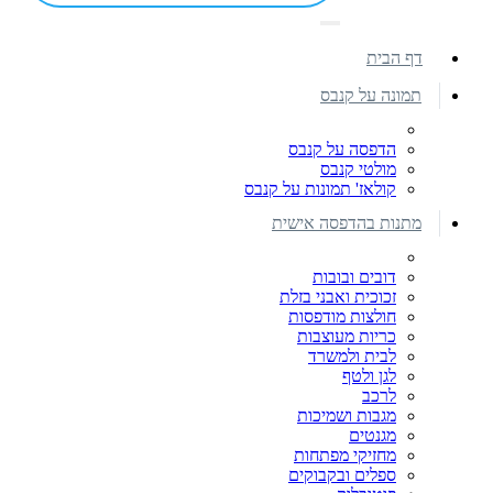
דף הבית
תמונה על קנבס
הדפסה על קנבס
מולטי קנבס
קולאז' תמונות על קנבס
מתנות בהדפסה אישית
דובים ובובות
זכוכית ואבני בזלת
חולצות מודפסות
כריות מעוצבות
לבית ולמשרד
לגן ולטף
לרכב
מגבות ושמיכות
מגנטים
מחזיקי מפתחות
ספלים ובקבוקים