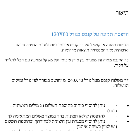
תיאור
הדפסת תמונה על קנבס בגודל 120X80
הדפסת תמונה או קולאז' על בד קנבס איכותי בטכנולוגיית הדפסה גבוהה
ואיכותית מאד המבטיחה תוצאות מדהימות.
בד הקנבס מתוח על מסגרת עץ אורן איכותי וקל משקל ומגיעה עם חבל לתלייה
על הקיר.
** משלוח קנבס מעל גודל 40X40ס"מ יחושב בנפרד לפי גודל ומיקום
המשלוח.
·
ניתן להוסיף כיתוב בתוספת תשלום (5 מילים ראשונות -
חינם).
·
להדפסת קולאז תמונות בחר במוצר משלים המתאימה לך.
·
ניתן להוסיף מסגרת עץ חיצונית לבחירתך ובתוספת תשלום
(יש לציין בשיחה איתנו).