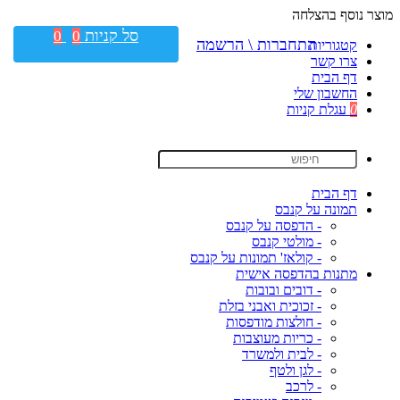
מוצר נוסף בהצלחה
סל קניות
0
0
התחברות \ הרשמה
קטגוריות
צרו קשר
דף הבית
החשבון שלי
0
עגלת קניות
דף הבית
תמונה על קנבס
- הדפסה על קנבס
- מולטי קנבס
- קולאז' תמונות על קנבס
מתנות בהדפסה אישית
- דובים ובובות
- זכוכית ואבני בזלת
- חולצות מודפסות
- כריות מעוצבות
- לבית ולמשרד
- לגן ולטף
- לרכב