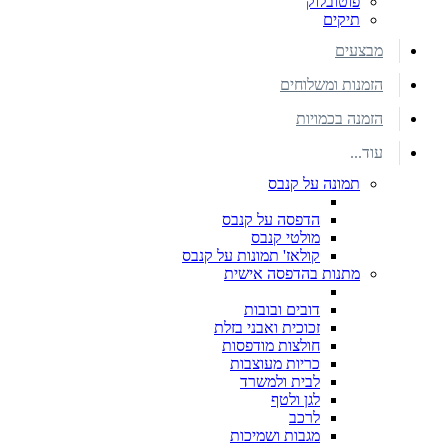
פוטובלוק
תיקים
מבצעים
הזמנות ומשלוחים
הזמנה בכמויות
עוד...
תמונה על קנבס
הדפסה על קנבס
מולטי קנבס
קולאז' תמונות על קנבס
מתנות בהדפסה אישית
דובים ובובות
זכוכית ואבני בזלת
חולצות מודפסות
כריות מעוצבות
לבית ולמשרד
לגן ולטף
לרכב
מגבות ושמיכות