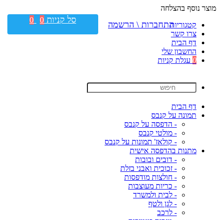
מוצר נוסף בהצלחה
סל קניות
0
0
התחברות \ הרשמה
קטגוריות
צרו קשר
דף הבית
החשבון שלי
0
עגלת קניות
דף הבית
תמונה על קנבס
- הדפסה על קנבס
- מולטי קנבס
- קולאז' תמונות על קנבס
מתנות בהדפסה אישית
- דובים ובובות
- זכוכית ואבני בזלת
- חולצות מודפסות
- כריות מעוצבות
- לבית ולמשרד
- לגן ולטף
- לרכב