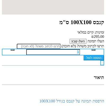
קנבס 100X100 ס"מ
זמינות: קיים במלאי
₪295.00
העלו תמונה
העלו קובץ
תרצו לכתוב משהו? (לא חובה)
הוספה לסל
תיאור
הדפסת תמונה על קנבס בגודל 100X100