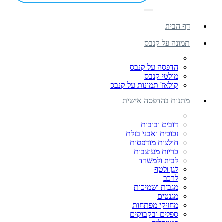
דף הבית
תמונה על קנבס
הדפסה על קנבס
מולטי קנבס
קולאז' תמונות על קנבס
מתנות בהדפסה אישית
דובים ובובות
זכוכית ואבני בזלת
חולצות מודפסות
כריות מעוצבות
לבית ולמשרד
לגן ולטף
לרכב
מגבות ושמיכות
מגנטים
מחזיקי מפתחות
ספלים ובקבוקים