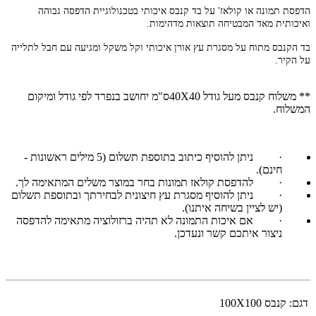
הדפסת תמונה או קולאז' על בד קנבס איכותי בטכנולוגיית הדפסה גבוהה
ואיכותית מאד המבטיחה תוצאות מדהימות.
בד הקנבס מתוח על מסגרת עץ אורן איכותי וקל משקל ומגיעה עם חבל לתלייה
על הקיר.
** משלוח קנבס מעל גודל 40X40ס"מ יחושב בנפרד לפי גודל ומיקום
המשלוח.
·
ניתן להוסיף כיתוב בתוספת תשלום (5 מילים ראשונות -
חינם).
·
להדפסת קולאז תמונות בחר במוצר משלים המתאימה לך.
·
ניתן להוסיף מסגרת עץ חיצונית לבחירתך ובתוספת תשלום
(יש לציין בשיחה איתנו).
·
אם איכות התמונה לא תהיה ברזולוציה מתאימה להדפסה
ניצור איתכם קשר ונעדכן.
דגם:
קנבס 100X100