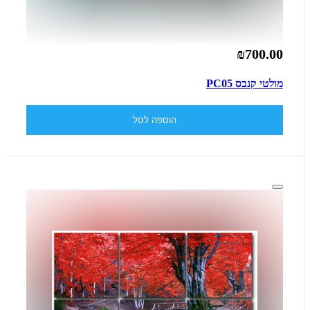
₪700.00
מולטי קנבס PC05
הוספה לסל