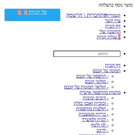
מוצר נוסף בהצלחה
סל קניות
0
0
התחברות \ הרשמה
קטגוריות
צרו קשר
דף הבית
החשבון שלי
0
עגלת קניות
דף הבית
תמונה על קנבס
- הדפסה על קנבס
- מולטי קנבס
- קולאז' תמונות על קנבס
מתנות בהדפסה אישית
- דובים ובובות
- זכוכית ואבני בזלת
- חולצות מודפסות
- כריות מעוצבות
- לבית ולמשרד
- לגן ולטף
- לרכב