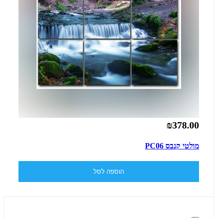
₪378.00
מולטי קנבס PC06
הוספה לסל