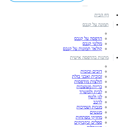
דף הבית
תמונה על קנבס
הדפסה על קנבס
מולטי קנבס
קולאז' תמונות על קנבס
מתנות בהדפסה אישית
דובים ובובות
זכוכית ואבני בזלת
חולצות מודפסות
כריות מעוצבות
לבית ולמשרד
לגן ולטף
לרכב
מגבות ושמיכות
מגנטים
מחזיקי מפתחות
ספלים ובקבוקים