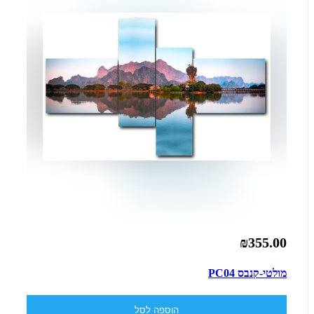
₪355.00
מולטי-קנבס PC04
הוספה לסל