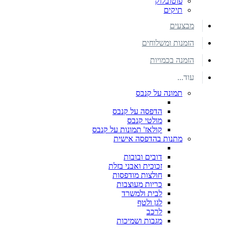
פוטובלוק
תיקים
מבצעים
הזמנות ומשלוחים
הזמנה בכמויות
עוד...
תמונה על קנבס
הדפסה על קנבס
מולטי קנבס
קולאז' תמונות על קנבס
מתנות בהדפסה אישית
דובים ובובות
זכוכית ואבני בזלת
חולצות מודפסות
כריות מעוצבות
לבית ולמשרד
לגן ולטף
לרכב
מגבות ושמיכות