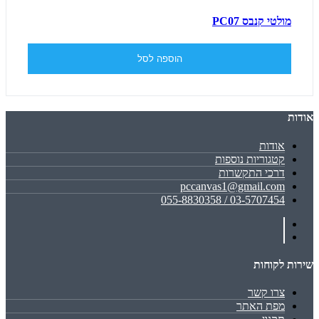
מולטי קנבס PC07
הוספה לסל
אודות
אודות
קטגוריות נוספות
דרכי התקשרות
pccanvas1@gmail.com
03-5707454 / 055-8830358
שירות לקוחות
צרו קשר
מפת האתר