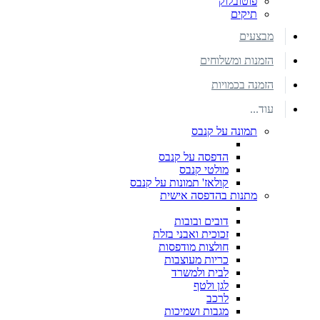
פוטובלוק
תיקים
מבצעים
הזמנות ומשלוחים
הזמנה בכמויות
עוד...
תמונה על קנבס
הדפסה על קנבס
מולטי קנבס
קולאז' תמונות על קנבס
מתנות בהדפסה אישית
דובים ובובות
זכוכית ואבני בזלת
חולצות מודפסות
כריות מעוצבות
לבית ולמשרד
לגן ולטף
לרכב
מגבות ושמיכות