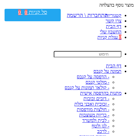
מוצר נוסף בהצלחה
סל קניות
0
0
התחברות \ הרשמה
קטגוריות
צרו קשר
דף הבית
החשבון שלי
0
עגלת קניות
דף הבית
תמונה על קנבס
- הדפסה על קנבס
- מולטי קנבס
- קולאז' תמונות על קנבס
מתנות בהדפסה אישית
- דובים ובובות
- זכוכית ואבני בזלת
- חולצות מודפסות
- כריות מעוצבות
- לבית ולמשרד
- לגן ולטף
- לרכב