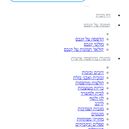
דף הבית
תמונה על קנבס
הדפסה על קנבס
מולטי קנבס
קולאז' תמונות על קנבס
מתנות בהדפסה אישית
דובים ובובות
זכוכית ואבני בזלת
חולצות מודפסות
כריות מעוצבות
לבית ולמשרד
לגן ולטף
לרכב
מגבות ושמיכות
מגנטים
מחזיקי מפתחות
ספלים ובקבוקים