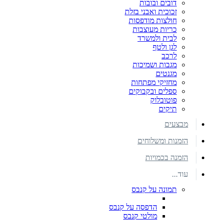
דובים ובובות
זכוכית ואבני בזלת
חולצות מודפסות
כריות מעוצבות
לבית ולמשרד
לגן ולטף
לרכב
מגבות ושמיכות
מגנטים
מחזיקי מפתחות
ספלים ובקבוקים
פוטובלוק
תיקים
מבצעים
הזמנות ומשלוחים
הזמנה בכמויות
עוד...
תמונה על קנבס
הדפסה על קנבס
מולטי קנבס