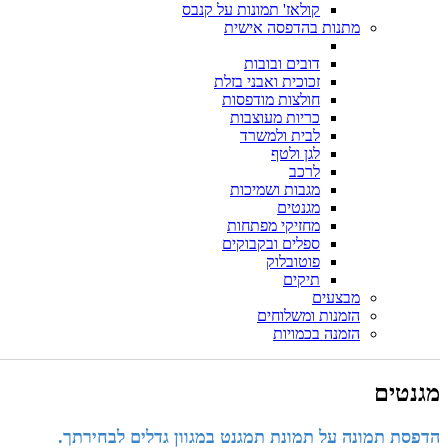
קולאז' תמונות על קנבס
מתנות בהדפסה אישית
דובים ובובות
זכוכית ואבני בזלת
חולצות מודפסות
כריות מעוצבות
לבית ולמשרד
לגן ולטף
לרכב
מגבות ושמיכות
מגנטים
מחזיקי מפתחות
ספלים ובקבוקים
פוטובלוק
תיקים
מבצעים
הזמנות ומשלוחים
הזמנה בכמויות
מגנטים
הדפסת תמונה על תמונת תמגנט במגוון גדלים לבחירתך.