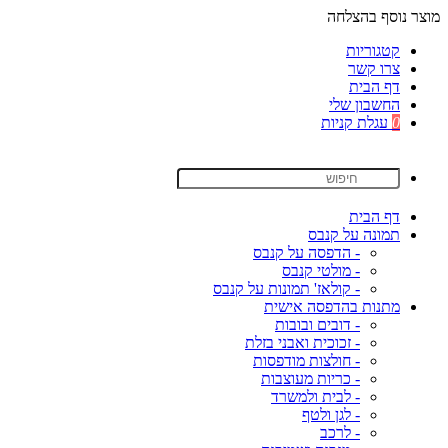
מוצר נוסף בהצלחה
קטגוריות
צרו קשר
דף הבית
החשבון שלי
0
עגלת קניות
דף הבית
תמונה על קנבס
- הדפסה על קנבס
- מולטי קנבס
- קולאז' תמונות על קנבס
מתנות בהדפסה אישית
- דובים ובובות
- זכוכית ואבני בזלת
- חולצות מודפסות
- כריות מעוצבות
- לבית ולמשרד
- לגן ולטף
- לרכב