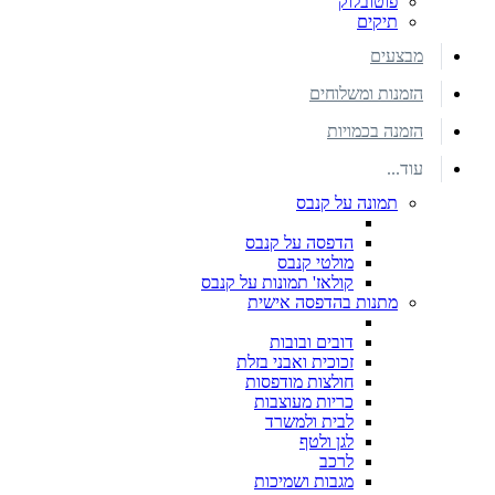
פוטובלוק
תיקים
מבצעים
הזמנות ומשלוחים
הזמנה בכמויות
עוד...
תמונה על קנבס
הדפסה על קנבס
מולטי קנבס
קולאז' תמונות על קנבס
מתנות בהדפסה אישית
דובים ובובות
זכוכית ואבני בזלת
חולצות מודפסות
כריות מעוצבות
לבית ולמשרד
לגן ולטף
לרכב
מגבות ושמיכות