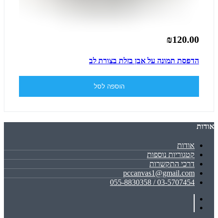
₪120.00
הדפסת תמונה על אבן בזלת בצורת לב
הוספה לסל
אודות
אודות
קטגוריות נוספות
דרכי התקשרות
pccanvas1@gmail.com
03-5707454 / 055-8830358