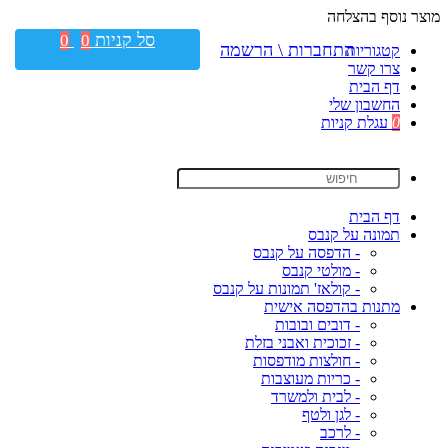
מוצר נוסף בהצלחה
סל קניות
0
0
התחברות \ הרשמה
קטגוריות
צרו קשר
דף הבית
החשבון שלי
0
עגלת קניות
דף הבית
תמונה על קנבס
- הדפסה על קנבס
- מולטי קנבס
- קולאז' תמונות על קנבס
מתנות בהדפסה אישית
- דובים ובובות
- זכוכית ואבני בזלת
- חולצות מודפסות
- כריות מעוצבות
- לבית ולמשרד
- לגן ולטף
- לרכב