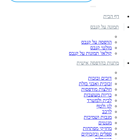
דף הבית
תמונה על קנבס
הדפסה על קנבס
מולטי קנבס
קולאז' תמונות על קנבס
מתנות בהדפסה אישית
דובים ובובות
זכוכית ואבני בזלת
חולצות מודפסות
כריות מעוצבות
לבית ולמשרד
לגן ולטף
לרכב
מגבות ושמיכות
מגנטים
מחזיקי מפתחות
ספלים ובקבוקים