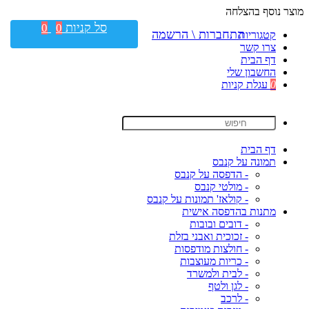
מוצר נוסף בהצלחה
סל קניות
0
0
התחברות \ הרשמה
קטגוריות
צרו קשר
דף הבית
החשבון שלי
0
עגלת קניות
דף הבית
תמונה על קנבס
- הדפסה על קנבס
- מולטי קנבס
- קולאז' תמונות על קנבס
מתנות בהדפסה אישית
- דובים ובובות
- זכוכית ואבני בזלת
- חולצות מודפסות
- כריות מעוצבות
- לבית ולמשרד
- לגן ולטף
- לרכב