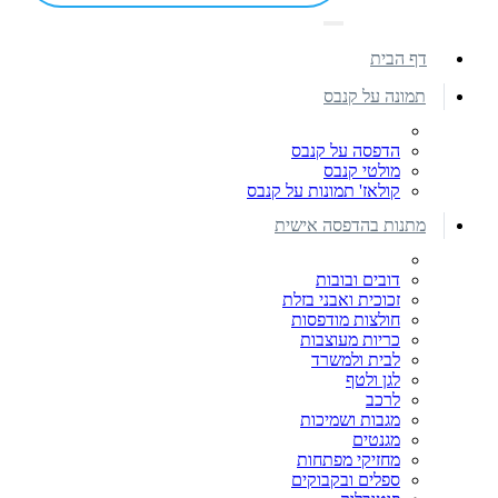
דף הבית
תמונה על קנבס
הדפסה על קנבס
מולטי קנבס
קולאז' תמונות על קנבס
מתנות בהדפסה אישית
דובים ובובות
זכוכית ואבני בזלת
חולצות מודפסות
כריות מעוצבות
לבית ולמשרד
לגן ולטף
לרכב
מגבות ושמיכות
מגנטים
מחזיקי מפתחות
ספלים ובקבוקים