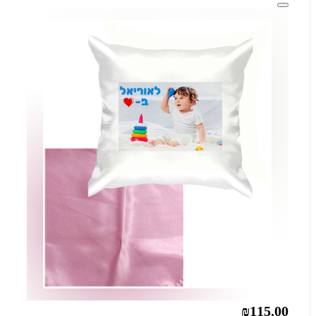
₪115.00