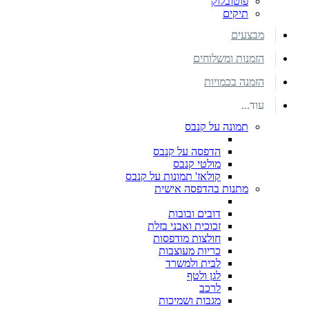
פוטובלוק
תיקים
מבצעים
הזמנות ומשלוחים
הזמנה בכמויות
עוד...
תמונה על קנבס
הדפסה על קנבס
מולטי קנבס
קולאז' תמונות על קנבס
מתנות בהדפסה אישית
דובים ובובות
זכוכית ואבני בזלת
חולצות מודפסות
כריות מעוצבות
לבית ולמשרד
לגן ולטף
לרכב
מגבות ושמיכות