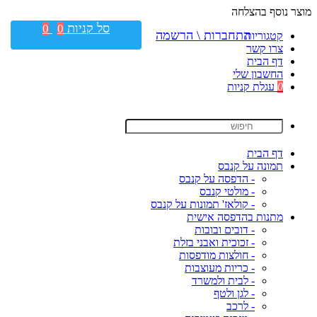
מוצר נוסף בהצלחה
סל קניות
0
0
התחברות \ הרשמה
קטגוריות
צרו קשר
דף הבית
החשבון שלי
0
עגלת קניות
דף הבית
תמונה על קנבס
- הדפסה על קנבס
- מולטי קנבס
- קולאז' תמונות על קנבס
מתנות בהדפסה אישית
- דובים ובובות
- זכוכית ואבני בזלת
- חולצות מודפסות
- כריות מעוצבות
- לבית ולמשרד
- לגן ולטף
- לרכב