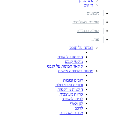
פוטובלוק
תיקים
מבצעים
הזמנות ומשלוחים
הזמנה בכמויות
עוד...
תמונה על קנבס
הדפסה על קנבס
מולטי קנבס
קולאז' תמונות על קנבס
מתנות בהדפסה אישית
דובים ובובות
זכוכית ואבני בזלת
חולצות מודפסות
כריות מעוצבות
לבית ולמשרד
לגן ולטף
לרכב
מגבות ושמיכות