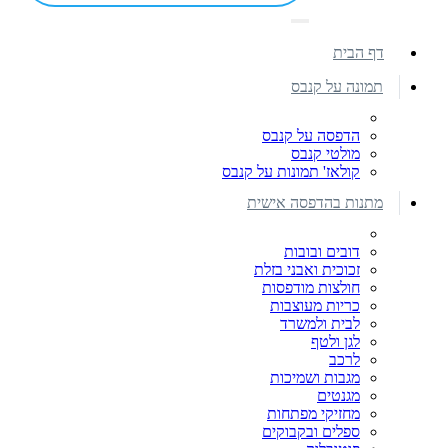
דף הבית
תמונה על קנבס
הדפסה על קנבס
מולטי קנבס
קולאז' תמונות על קנבס
מתנות בהדפסה אישית
דובים ובובות
זכוכית ואבני בזלת
חולצות מודפסות
כריות מעוצבות
לבית ולמשרד
לגן ולטף
לרכב
מגבות ושמיכות
מגנטים
מחזיקי מפתחות
ספלים ובקבוקים