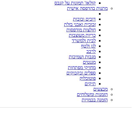
קולאז' תמונות על קנבס
מתנות בהדפסה אישית
דובים ובובות
זכוכית ואבני בזלת
חולצות מודפסות
כריות מעוצבות
לבית ולמשרד
לגן ולטף
לרכב
מגבות ושמיכות
מגנטים
מחזיקי מפתחות
ספלים ובקבוקים
פוטובלוק
תיקים
מבצעים
הזמנות ומשלוחים
הזמנה בכמויות