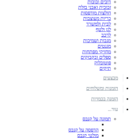
דובים ובובות
זכוכית ואבני בזלת
חולצות מודפסות
כריות מעוצבות
לבית ולמשרד
לגן ולטף
לרכב
מגבות ושמיכות
מגנטים
מחזיקי מפתחות
ספלים ובקבוקים
פוטובלוק
תיקים
מבצעים
הזמנות ומשלוחים
הזמנה בכמויות
עוד...
תמונה על קנבס
הדפסה על קנבס
מולטי קנבס