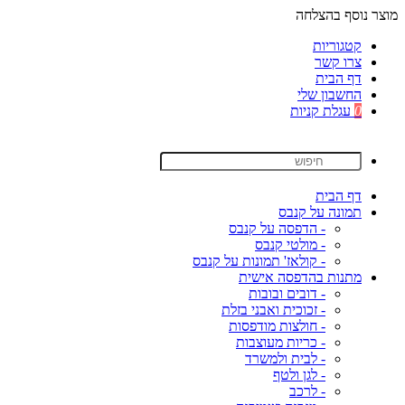
מוצר נוסף בהצלחה
קטגוריות
צרו קשר
דף הבית
החשבון שלי
0
עגלת קניות
דף הבית
תמונה על קנבס
- הדפסה על קנבס
- מולטי קנבס
- קולאז' תמונות על קנבס
מתנות בהדפסה אישית
- דובים ובובות
- זכוכית ואבני בזלת
- חולצות מודפסות
- כריות מעוצבות
- לבית ולמשרד
- לגן ולטף
- לרכב