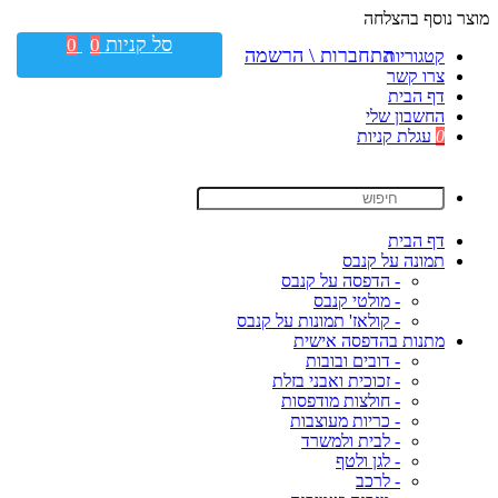
מוצר נוסף בהצלחה
סל קניות
0
0
התחברות \ הרשמה
קטגוריות
צרו קשר
דף הבית
החשבון שלי
0
עגלת קניות
דף הבית
תמונה על קנבס
- הדפסה על קנבס
- מולטי קנבס
- קולאז' תמונות על קנבס
מתנות בהדפסה אישית
- דובים ובובות
- זכוכית ואבני בזלת
- חולצות מודפסות
- כריות מעוצבות
- לבית ולמשרד
- לגן ולטף
- לרכב