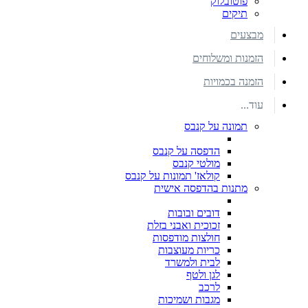
פוטובלוק
תיקים
מבצעים
הזמנות ומשלוחים
הזמנה בכמויות
עוד...
תמונה על קנבס
הדפסה על קנבס
מולטי קנבס
קולאז' תמונות על קנבס
מתנות בהדפסה אישית
דובים ובובות
זכוכית ואבני בזלת
חולצות מודפסות
כריות מעוצבות
לבית ולמשרד
לגן ולטף
לרכב
מגבות ושמיכות