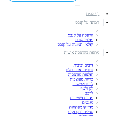
דף הבית
תמונה על קנבס
הדפסה על קנבס
מולטי קנבס
קולאז' תמונות על קנבס
מתנות בהדפסה אישית
דובים ובובות
זכוכית ואבני בזלת
חולצות מודפסות
כריות מעוצבות
לבית ולמשרד
לגן ולטף
לרכב
מגבות ושמיכות
מגנטים
מחזיקי מפתחות
ספלים ובקבוקים