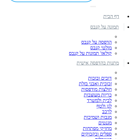
דף הבית
תמונה על קנבס
הדפסה על קנבס
מולטי קנבס
קולאז' תמונות על קנבס
מתנות בהדפסה אישית
דובים ובובות
זכוכית ואבני בזלת
חולצות מודפסות
כריות מעוצבות
לבית ולמשרד
לגן ולטף
לרכב
מגבות ושמיכות
מגנטים
מחזיקי מפתחות
ספלים ובקבוקים