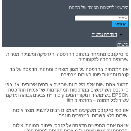
הירשמו לרשימת תפוצה של החנות
הרשמה
הצהרת נגישות
נגישות
פי סי קנבס מתמחה בתחום ההדפסה והגרפיקה ומעניקה מטרית
שירותים רחבה ללקוחותיה.
אנו מתמחים בהדפסה על מגוון מוצרים ומתנות, הדפסה על בד
קנבס ותמונות פוטו באיכות מרהיבה.
תמונה אחת שווה אלף מילים וחשוב שהיא תהיה איכותית. אנו בפי
סי קנבס משתמשים במדפסות המתקדמות של ענקית ההדפסה
EPSON בשימוש דיו מקורי המעניקים רויית צבעים גבוהה ומרקם
עשיר לכל תמונה – בהתחייבות!!!
אנו בפי סי קנבס משקיעים מאמצים רבים להעניק מוצר איכותי
ושירות בלא פשרות ובמחירים הוגנים.
אז אם אתם מחפשים הדפסה על קנבס, פיתוח תמונות, צילום
והדפסה על מגוון עצום של מוצרים הגעתם למקום הנכון.