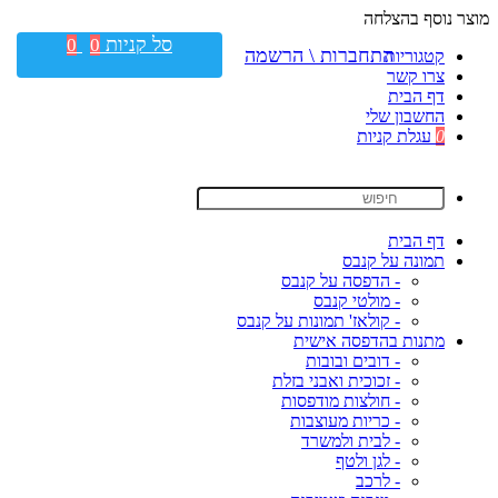
מוצר נוסף בהצלחה
סל קניות
0
0
התחברות \ הרשמה
קטגוריות
צרו קשר
דף הבית
החשבון שלי
0
עגלת קניות
דף הבית
תמונה על קנבס
- הדפסה על קנבס
- מולטי קנבס
- קולאז' תמונות על קנבס
מתנות בהדפסה אישית
- דובים ובובות
- זכוכית ואבני בזלת
- חולצות מודפסות
- כריות מעוצבות
- לבית ולמשרד
- לגן ולטף
- לרכב