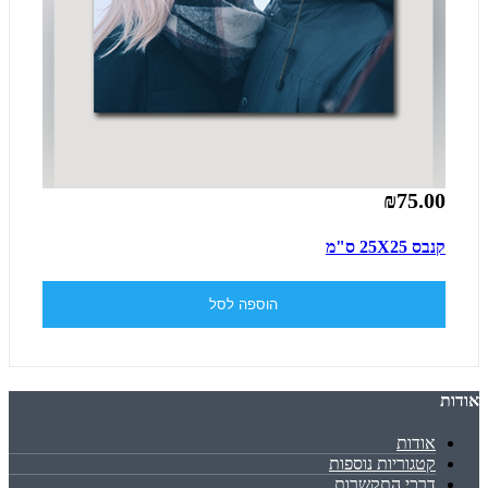
₪75.00
קנבס 25X25 ס"מ
הוספה לסל
אודות
אודות
קטגוריות נוספות
דרכי התקשרות