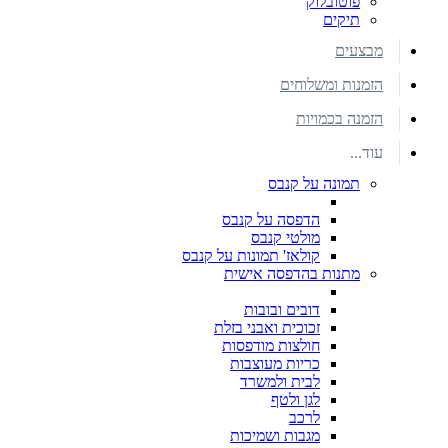
פוטובלוק
תיקים
מבצעים
הזמנות ומשלוחים
הזמנה בכמויות
עוד...
תמונה על קנבס
הדפסה על קנבס
מולטי קנבס
קולאז' תמונות על קנבס
מתנות בהדפסה אישית
דובים ובובות
זכוכית ואבני בזלת
חולצות מודפסות
כריות מעוצבות
לבית ולמשרד
לגן ולטף
לרכב
מגבות ושמיכות