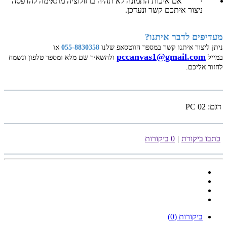
·
אם איכות התמונה לא תהיה ברזולוציה מתאימה להדפסה
ניצור איתכם קשר ונעדכן.
מעדיפים לדבר איתנו?
ניתן ליצור איתנו קשר במספר הווטסאפ שלנו
055-8830358
או
pccanvas1@gmail.com
במייל
ולהשאיר שם מלא ומספר טלפון ונשמח
לחזור אליכם.
דגם:
PC 02
כתבו ביקורת
|
0 ביקורות
ביקורות (0)