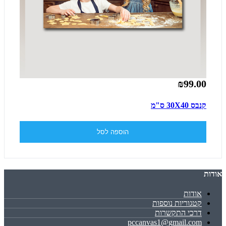
₪99.00
קנבס 30X40 ס"מ
הוספה לסל
אודות
אודות
קטגוריות נוספות
דרכי התקשרות
pccanvas1@gmail.com