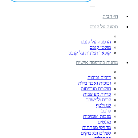
דף הבית
תמונה על קנבס
הדפסה על קנבס
מולטי קנבס
קולאז' תמונות על קנבס
מתנות בהדפסה אישית
דובים ובובות
זכוכית ואבני בזלת
חולצות מודפסות
כריות מעוצבות
לבית ולמשרד
לגן ולטף
לרכב
מגבות ושמיכות
מגנטים
מחזיקי מפתחות
ספלים ובקבוקים