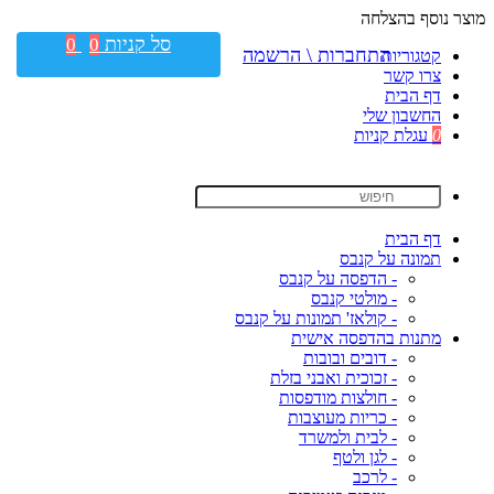
מוצר נוסף בהצלחה
סל קניות
0
0
התחברות \ הרשמה
קטגוריות
צרו קשר
דף הבית
החשבון שלי
0
עגלת קניות
דף הבית
תמונה על קנבס
- הדפסה על קנבס
- מולטי קנבס
- קולאז' תמונות על קנבס
מתנות בהדפסה אישית
- דובים ובובות
- זכוכית ואבני בזלת
- חולצות מודפסות
- כריות מעוצבות
- לבית ולמשרד
- לגן ולטף
- לרכב