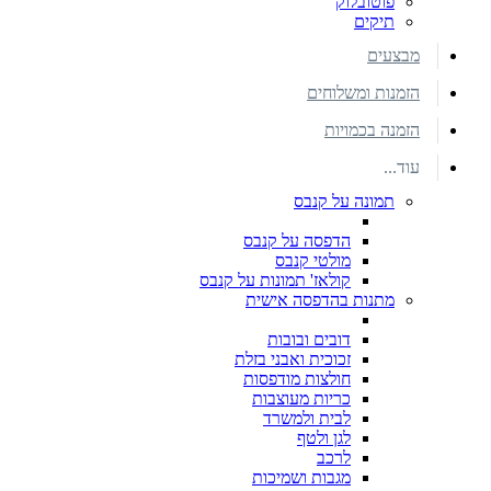
פוטובלוק
תיקים
מבצעים
הזמנות ומשלוחים
הזמנה בכמויות
עוד...
תמונה על קנבס
הדפסה על קנבס
מולטי קנבס
קולאז' תמונות על קנבס
מתנות בהדפסה אישית
דובים ובובות
זכוכית ואבני בזלת
חולצות מודפסות
כריות מעוצבות
לבית ולמשרד
לגן ולטף
לרכב
מגבות ושמיכות