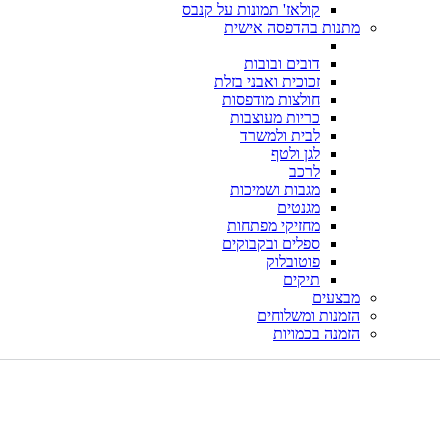
קולאז' תמונות על קנבס
מתנות בהדפסה אישית
דובים ובובות
זכוכית ואבני בזלת
חולצות מודפסות
כריות מעוצבות
לבית ולמשרד
לגן ולטף
לרכב
מגבות ושמיכות
מגנטים
מחזיקי מפתחות
ספלים ובקבוקים
פוטובלוק
תיקים
מבצעים
הזמנות ומשלוחים
הזמנה בכמויות