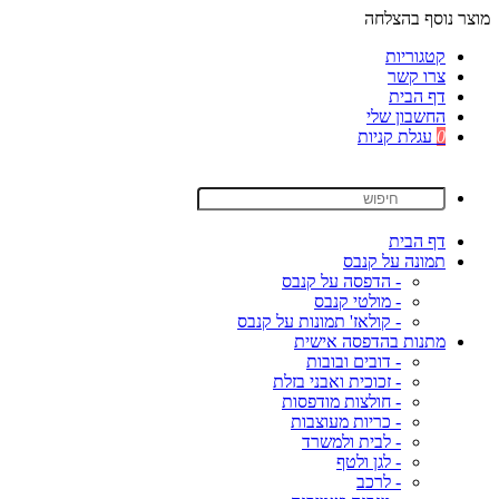
מוצר נוסף בהצלחה
קטגוריות
צרו קשר
דף הבית
החשבון שלי
0
עגלת קניות
דף הבית
תמונה על קנבס
- הדפסה על קנבס
- מולטי קנבס
- קולאז' תמונות על קנבס
מתנות בהדפסה אישית
- דובים ובובות
- זכוכית ואבני בזלת
- חולצות מודפסות
- כריות מעוצבות
- לבית ולמשרד
- לגן ולטף
- לרכב