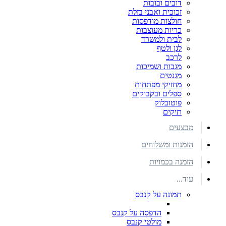
דובים ובובות
זכוכית ואבני בזלת
חולצות מודפסות
כריות מעוצבות
לבית ולמשרד
לגן ולטף
לרכב
מגבות ושמיכות
מגנטים
מחזיקי מפתחות
ספלים ובקבוקים
פוטובלוק
תיקים
מבצעים
הזמנות ומשלוחים
הזמנה בכמויות
עוד...
תמונה על קנבס
הדפסה על קנבס
מולטי קנבס