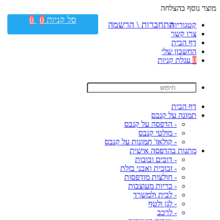
מוצר נוסף בהצלחה
סל קניות
0
0
התחברות \ הרשמה
קטגוריות
צרו קשר
דף הבית
החשבון שלי
0
עגלת קניות
דף הבית
תמונה על קנבס
- הדפסה על קנבס
- מולטי קנבס
- קולאז' תמונות על קנבס
מתנות בהדפסה אישית
- דובים ובובות
- זכוכית ואבני בזלת
- חולצות מודפסות
- כריות מעוצבות
- לבית ולמשרד
- לגן ולטף
- לרכב