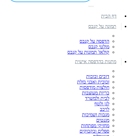
דף הבית
תמונה על קנבס
הדפסה על קנבס
מולטי קנבס
קולאז' תמונות על קנבס
מתנות בהדפסה אישית
דובים ובובות
זכוכית ואבני בזלת
חולצות מודפסות
כריות מעוצבות
לבית ולמשרד
לגן ולטף
לרכב
מגבות ושמיכות
מגנטים
מחזיקי מפתחות
ספלים ובקבוקים