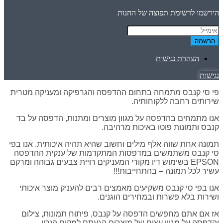
הירשמו לרשימת תפוצה של החנות
הרשמה
הצהרת נגישות
נגישות
פי סי קנבס מתמחה בתחום ההדפסה והגרפיקה ומעניקה מטרית
שירותים רחבה ללקוחותיה.
אנו מתמחים בהדפסה על מגוון מוצרים ומתנות, הדפסה על בד
קנבס ותמונות פוטו באיכות מרהיבה.
תמונה אחת שווה אלף מילים וחשוב שהיא תהיה איכותית. אנו בפי
סי קנבס משתמשים במדפסות המתקדמות של ענקית ההדפסה
EPSON בשימוש דיו מקורי המעניקים רויית צבעים גבוהה ומרקם
עשיר לכל תמונה – בהתחייבות!!!
אנו בפי סי קנבס משקיעים מאמצים רבים להעניק מוצר איכותי
ושירות בלא פשרות ובמחירים הוגנים.
אז אם אתם מחפשים הדפסה על קנבס, פיתוח תמונות, צילום
והדפסה על מגוון עצום של מוצרים הגעתם למקום הנכון.