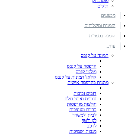
פוטובלוק
תיקים
מבצעים
הזמנות ומשלוחים
הזמנה בכמויות
עוד...
תמונה על קנבס
הדפסה על קנבס
מולטי קנבס
קולאז' תמונות על קנבס
מתנות בהדפסה אישית
דובים ובובות
זכוכית ואבני בזלת
חולצות מודפסות
כריות מעוצבות
לבית ולמשרד
לגן ולטף
לרכב
מגבות ושמיכות