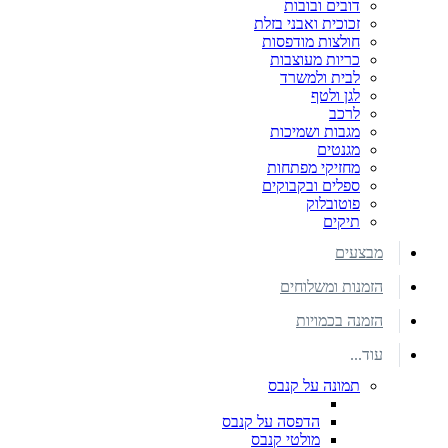
דובים ובובות
זכוכית ואבני בזלת
חולצות מודפסות
כריות מעוצבות
לבית ולמשרד
לגן ולטף
לרכב
מגבות ושמיכות
מגנטים
מחזיקי מפתחות
ספלים ובקבוקים
פוטובלוק
תיקים
מבצעים
הזמנות ומשלוחים
הזמנה בכמויות
עוד...
תמונה על קנבס
הדפסה על קנבס
מולטי קנבס