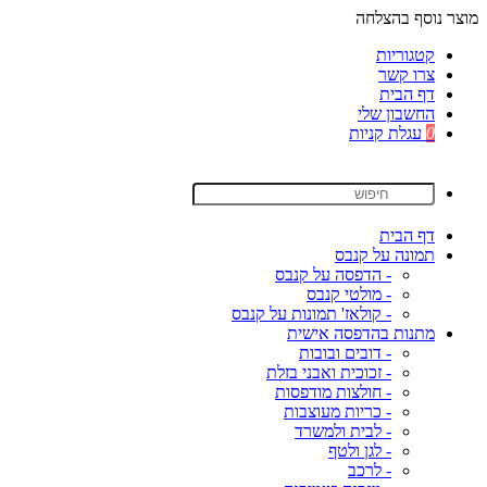
מוצר נוסף בהצלחה
קטגוריות
צרו קשר
דף הבית
החשבון שלי
0
עגלת קניות
דף הבית
תמונה על קנבס
- הדפסה על קנבס
- מולטי קנבס
- קולאז' תמונות על קנבס
מתנות בהדפסה אישית
- דובים ובובות
- זכוכית ואבני בזלת
- חולצות מודפסות
- כריות מעוצבות
- לבית ולמשרד
- לגן ולטף
- לרכב