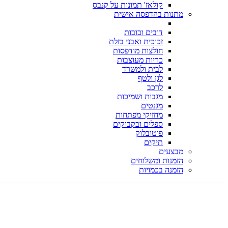
קולאז' תמונות על קנבס
מתנות בהדפסה אישית
דובים ובובות
זכוכית ואבני בזלת
חולצות מודפסות
כריות מעוצבות
לבית ולמשרד
לגן ולטף
לרכב
מגבות ושמיכות
מגנטים
מחזיקי מפתחות
ספלים ובקבוקים
פוטובלוק
תיקים
מבצעים
הזמנות ומשלוחים
הזמנה בכמויות