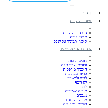
דף הבית
תמונה על קנבס
הדפסה על קנבס
מולטי קנבס
קולאז' תמונות על קנבס
מתנות בהדפסה אישית
דובים ובובות
זכוכית ואבני בזלת
חולצות מודפסות
כריות מעוצבות
לבית ולמשרד
לגן ולטף
לרכב
מגבות ושמיכות
מגנטים
מחזיקי מפתחות
ספלים ובקבוקים