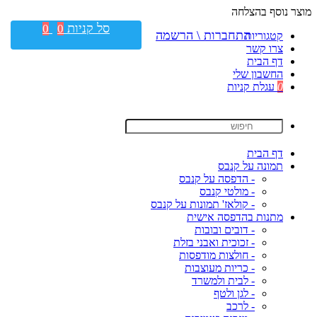
מוצר נוסף בהצלחה
סל קניות
0
0
התחברות \ הרשמה
קטגוריות
צרו קשר
דף הבית
החשבון שלי
0
עגלת קניות
דף הבית
תמונה על קנבס
- הדפסה על קנבס
- מולטי קנבס
- קולאז' תמונות על קנבס
מתנות בהדפסה אישית
- דובים ובובות
- זכוכית ואבני בזלת
- חולצות מודפסות
- כריות מעוצבות
- לבית ולמשרד
- לגן ולטף
- לרכב