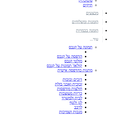
פוטובלוק
תיקים
מבצעים
הזמנות ומשלוחים
הזמנה בכמויות
עוד...
תמונה על קנבס
הדפסה על קנבס
מולטי קנבס
קולאז' תמונות על קנבס
מתנות בהדפסה אישית
דובים ובובות
זכוכית ואבני בזלת
חולצות מודפסות
כריות מעוצבות
לבית ולמשרד
לגן ולטף
לרכב
מגבות ושמיכות