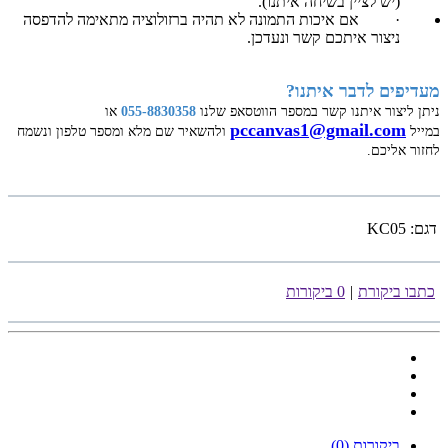
(יש לציין בשיחה איתנו).
·
אם איכות התמונה לא תהיה ברזולוציה מתאימה להדפסה
ניצור איתכם קשר ונעדכן.
מעדיפים לדבר איתנו?
ניתן ליצור איתנו קשר במספר הווטסאפ שלנו
055-8830358
או
pccanvas1@gmail.com
במייל
ולהשאיר שם מלא ומספר טלפון ונשמח
לחזור אליכם.
דגם:
KC05
כתבו ביקורת
|
0 ביקורות
ביקורות (0)