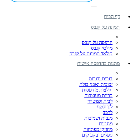
דף הבית
תמונה על קנבס
הדפסה על קנבס
מולטי קנבס
קולאז' תמונות על קנבס
מתנות בהדפסה אישית
דובים ובובות
זכוכית ואבני בזלת
חולצות מודפסות
כריות מעוצבות
לבית ולמשרד
לגן ולטף
לרכב
מגבות ושמיכות
מגנטים
מחזיקי מפתחות
ספלים ובקבוקים