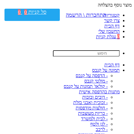
מוצר נוסף בהצלחה
סל קניות
0
0
התחברות \ הרשמה
קטגוריות
צרו קשר
דף הבית
החשבון שלי
0
עגלת קניות
דף הבית
תמונה על קנבס
- הדפסה על קנבס
- מולטי קנבס
- קולאז' תמונות על קנבס
מתנות בהדפסה אישית
- דובים ובובות
- זכוכית ואבני בזלת
- חולצות מודפסות
- כריות מעוצבות
- לבית ולמשרד
- לגן ולטף
- לרכב