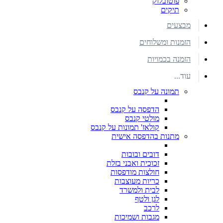
פוטובלוק
תיקים
מבצעים
הזמנות ומשלוחים
הזמנה בכמויות
עוד...
תמונה על קנבס
הדפסה על קנבס
מולטי קנבס
קולאז' תמונות על קנבס
מתנות בהדפסה אישית
דובים ובובות
זכוכית ואבני בזלת
חולצות מודפסות
כריות מעוצבות
לבית ולמשרד
לגן ולטף
לרכב
מגבות ושמיכות