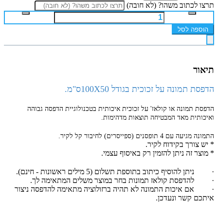
תרצו לכתוב משהו? (לא חובה)
הוספה לסל
תיאור
הדפסת תמונה על זכוכית בגודל 100X50ס"מ.
הדפסת תמונה או קולאז' על זכוכית איכותית בטכנולוגיית הדפסה גבוהה
ואיכותית מאד המבטיחה תוצאות מדהימות.
התמונה מגיעה עם 4 תופסנים (ספייסרים) לחיבור קל לקיר.
* יש צורך בקידוח לקיר.
* מוצר זה ניתן להזמין רק באיסוף עצמי.
·
ניתן להוסיף כיתוב בתוספת תשלום (5 מילים ראשונות - חינם).
להדפסת קולאז תמונות בחר במוצר משלים המתאימה לך.
אם איכות התמונה לא תהיה ברזולוציה מתאימה להדפסה ניצור
איתכם קשר ונעדכן.