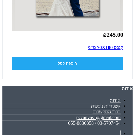
₪245.00
קנבס 70X100 ס"מ
הוספה לסל
אודות
אודות
קטגוריות נוספות
דרכי התקשרות
pccanvas1@gmail.com
03-5707454 / 055-8830358