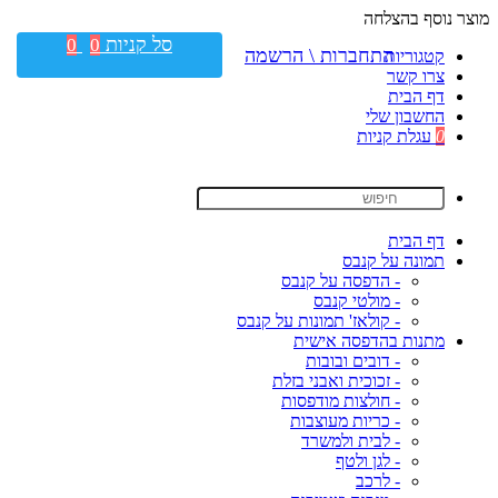
מוצר נוסף בהצלחה
סל קניות
0
0
התחברות \ הרשמה
קטגוריות
צרו קשר
דף הבית
החשבון שלי
0
עגלת קניות
דף הבית
תמונה על קנבס
- הדפסה על קנבס
- מולטי קנבס
- קולאז' תמונות על קנבס
מתנות בהדפסה אישית
- דובים ובובות
- זכוכית ואבני בזלת
- חולצות מודפסות
- כריות מעוצבות
- לבית ולמשרד
- לגן ולטף
- לרכב