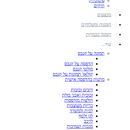
פוטובלוק
תיקים
מבצעים
הזמנות ומשלוחים
הזמנה בכמויות
עוד...
תמונה על קנבס
הדפסה על קנבס
מולטי קנבס
קולאז' תמונות על קנבס
מתנות בהדפסה אישית
דובים ובובות
זכוכית ואבני בזלת
חולצות מודפסות
כריות מעוצבות
לבית ולמשרד
לגן ולטף
לרכב
מגבות ושמיכות