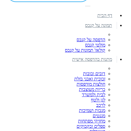
דף הבית
תמונה על קנבס
הדפסה על קנבס
מולטי קנבס
קולאז' תמונות על קנבס
מתנות בהדפסה אישית
דובים ובובות
זכוכית ואבני בזלת
חולצות מודפסות
כריות מעוצבות
לבית ולמשרד
לגן ולטף
לרכב
מגבות ושמיכות
מגנטים
מחזיקי מפתחות
ספלים ובקבוקים