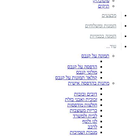
פוטובלוק
תיקים
מבצעים
הזמנות ומשלוחים
הזמנה בכמויות
עוד...
תמונה על קנבס
הדפסה על קנבס
מולטי קנבס
קולאז' תמונות על קנבס
מתנות בהדפסה אישית
דובים ובובות
זכוכית ואבני בזלת
חולצות מודפסות
כריות מעוצבות
לבית ולמשרד
לגן ולטף
לרכב
מגבות ושמיכות