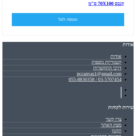
קנבס 70X100 ס"מ
הוספה לסל
אודות
אודות
קטגוריות נוספות
דרכי התקשרות
pccanvas1@gmail.com
03-5707454 / 055-8830358
שירות לקוחות
צרו קשר
מפת האתר
תקנון