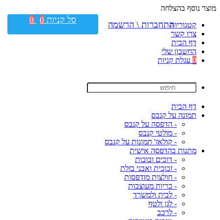
מוצר נוסף בהצלחה
סל קניות
0
0
התחברות \ הרשמה
קטגוריות
צרו קשר
דף הבית
החשבון שלי
0
עגלת קניות
דף הבית
תמונה על קנבס
- הדפסה על קנבס
- מולטי קנבס
- קולאז' תמונות על קנבס
מתנות בהדפסה אישית
- דובים ובובות
- זכוכית ואבני בזלת
- חולצות מודפסות
- כריות מעוצבות
- לבית ולמשרד
- לגן ולטף
- לרכב