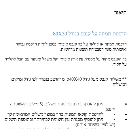
תיאור
הדפסת תמונה על קנבס בגודל 80X30
הדפסת תמונה או קולאז' על בד קנבס איכותי בטכנולוגיית הדפסה גבוהה
ואיכותית מאד המבטיחה תוצאות מדהימות.
בד הקנבס מתוח על מסגרת עץ אורן איכותי וקל משקל ומגיעה עם חבל לתלייה
על הקיר.
** משלוח קנבס מעל גודל 40X40ס"מ יחושב בנפרד לפי גודל ומיקום
המשלוח.
·
ניתן להוסיף כיתוב בתוספת תשלום (5 מילים ראשונות -
חינם).
·
להדפסת קולאז תמונות בחר במוצר משלים המתאימה לך.
·
ניתן להוסיף מסגרת עץ חיצונית לבחירתך ובתוספת תשלום
(יש לציין בשיחה איתנו).