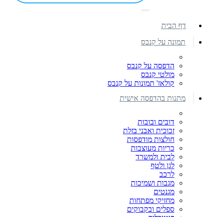
דף הבית
תמונה על קנבס
הדפסה על קנבס
מולטי קנבס
קולאז' תמונות על קנבס
מתנות בהדפסה אישית
דובים ובובות
זכוכית ואבני בזלת
חולצות מודפסות
כריות מעוצבות
לבית ולמשרד
לגן ולטף
לרכב
מגבות ושמיכות
מגנטים
מחזיקי מפתחות
ספלים ובקבוקים