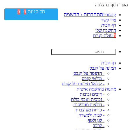
מוצר נוסף בהצלחה
סל קניות
0
0
התחברות \ הרשמה
קטגוריות
צרו קשר
דף הבית
החשבון שלי
0
עגלת קניות
דף הבית
תמונה על קנבס
- הדפסה על קנבס
- מולטי קנבס
- קולאז' תמונות על קנבס
מתנות בהדפסה אישית
- דובים ובובות
- זכוכית ואבני בזלת
- חולצות מודפסות
- כריות מעוצבות
- לבית ולמשרד
- לגן ולטף
- לרכב