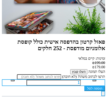
פאזל קרטון בהדפסה אישית כולל קופסת
אלומניום מודפסת - 252 חלקים
זמינות: קיים במלאי
₪199.00
₪179.00
העלו תמונה
העלו קובץ
תרצו לכתוב משהו? (לא חובה)
הוספה לסל