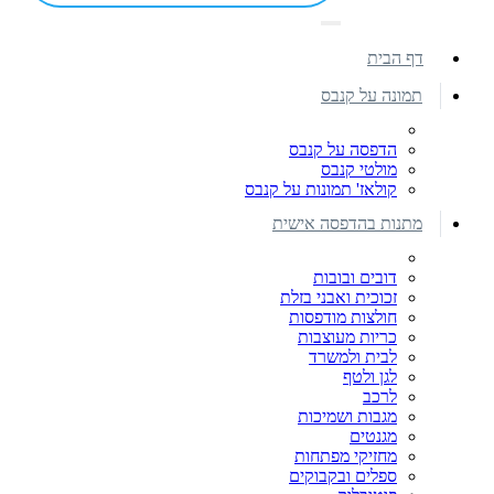
דף הבית
תמונה על קנבס
הדפסה על קנבס
מולטי קנבס
קולאז' תמונות על קנבס
מתנות בהדפסה אישית
דובים ובובות
זכוכית ואבני בזלת
חולצות מודפסות
כריות מעוצבות
לבית ולמשרד
לגן ולטף
לרכב
מגבות ושמיכות
מגנטים
מחזיקי מפתחות
ספלים ובקבוקים