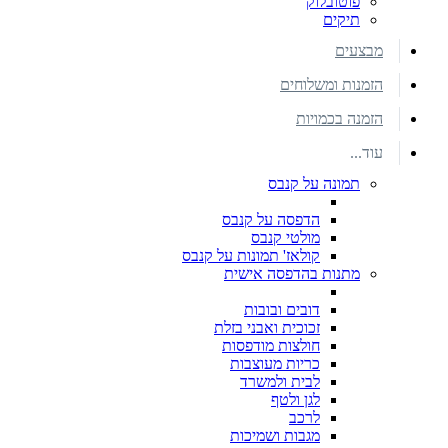
פוטובלוק
תיקים
מבצעים
הזמנות ומשלוחים
הזמנה בכמויות
עוד...
תמונה על קנבס
הדפסה על קנבס
מולטי קנבס
קולאז' תמונות על קנבס
מתנות בהדפסה אישית
דובים ובובות
זכוכית ואבני בזלת
חולצות מודפסות
כריות מעוצבות
לבית ולמשרד
לגן ולטף
לרכב
מגבות ושמיכות